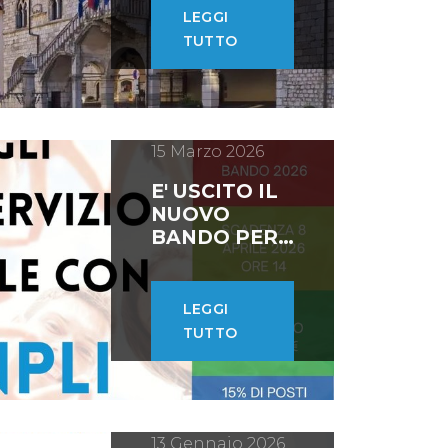
VENZONE
LEGGI
TUTTO
15 Marzo 2026
E' USCITO IL
NUOVO
BANDO PER
IL SERVIZIO
CIVILE
UNIVERSALE
LEGGI
TUTTO
13 Gennaio 2026