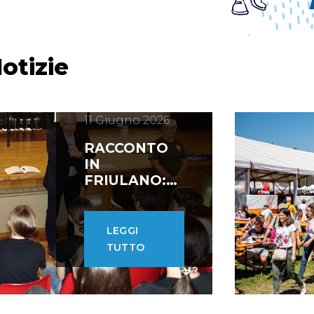
otizie
11 Giugno 2026
RACCONTO
IN
FRIULANO:
PREMIO
NAZIONALE
PER LA
LEGGI
SCUOLA
TUTTO
MEDIA DI
SAN DANIELE
DEL FRIULI E
PER LA PRO