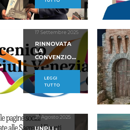
TUTTO
GIULIA
17 Settembre 2025
RINNOVATA
LA
CONVENZIONE
CON L’ENTE
REGIONALE
TEATRALE
LEGGI
DEL FVG
TUTTO
29 Agosto 2025
UNPLI -