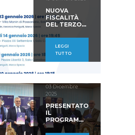
NUOVA
FISCALITÀ
DEL TERZO
SETTORE E
CONTRIBUTI
REGIONALI
LEGGI
LE NOVITÀ
TUTTO
DEL 2026
03 Dicembre
2025
PRESENTATO
IL
PROGRAMMA
DI PRESEPI
FVG