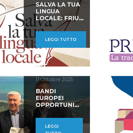
SALVA LA TUA
LINGUA
LOCALE: FRIULI
VENEZIA GIULIA
PROTAGONISTA
LEGGI TUTTO
11 Ottobre 2025
BANDI
EUROPEI
OPPORTUNITÀ
PER LE PRO
LOCO DEL
FRIULI
LEGGI
VENEZIA