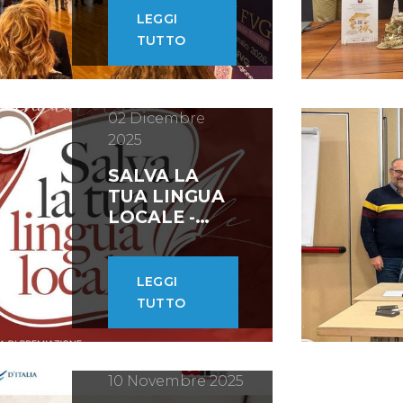
FVG
LEGGI
TUTTO
02 Dicembre
2025
SALVA LA
TUA LINGUA
LOCALE -
PREMIAZIONI
LEGGI
TUTTO
10 Novembre 2025