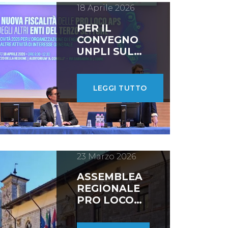
18 Aprile 2026
PER IL
CONVEGNO
UNPLI SUL
TERZO
SETTORE IN
FVG PIÙ DI UNA
LEGGI TUTTO
PERSONA SU 10
FA
VOLONTARIATO
23 Marzo 2026
ASSEMBLEA
REGIONALE
PRO LOCO
FVG SABATO
28 MARZO A