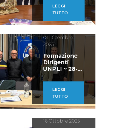
LEGGI
TUTTO
01 Dicembre
2025
Formazione
Dirigenti
UNPLI ~ 28-
30 novembre
2025
LEGGI
TUTTO
16 Ottobre 2025