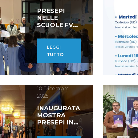
PRESEPI
NELLE
SCUOLE FVG:
ECCO I
VINCITORI
LEGGI
TUTTO
10 Dicembre
2025
INAUGURATA
MOSTRA
PRESEPI IN
CONSIGLIO
REGIONALE