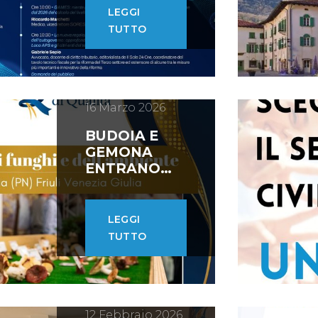
CONVEGNO A
LEGGI
UDINE IL 18
TUTTO
APRILE
16 Marzo 2026
BUDOIA E
GEMONA
ENTRANO
NEL
MARCHIO
SAGRE DI
LEGGI
QUALITA'
TUTTO
12 Febbraio 2026