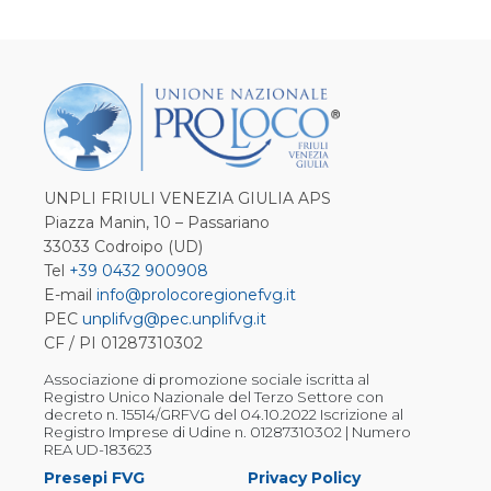
UNPLI FRIULI VENEZIA GIULIA APS
Piazza Manin, 10 – Passariano
33033 Codroipo (UD)
Tel
+39 0432 900908
E-mail
info@prolocoregionefvg.it
PEC
unplifvg@pec.unplifvg.it
CF / PI 01287310302
Associazione di promozione sociale iscritta al
Registro Unico Nazionale del Terzo Settore con
decreto n. 15514/GRFVG del 04.10.2022 Iscrizione al
Registro Imprese di Udine n. 01287310302 | Numero
REA UD-183623
Presepi FVG
Privacy Policy