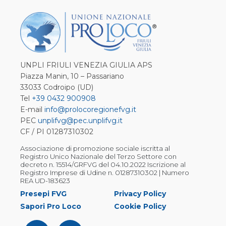
UNPLI FRIULI VENEZIA GIULIA APS
Piazza Manin, 10 – Passariano
33033 Codroipo (UD)
Tel
+39 0432 900908
E-mail
info@prolocoregionefvg.it
PEC
unplifvg@pec.unplifvg.it
CF / PI 01287310302
Associazione di promozione sociale iscritta al
Registro Unico Nazionale del Terzo Settore con
decreto n. 15514/GRFVG del 04.10.2022 Iscrizione al
Registro Imprese di Udine n. 01287310302 | Numero
REA UD-183623
Presepi FVG
Privacy Policy
Sapori Pro Loco
Cookie Policy