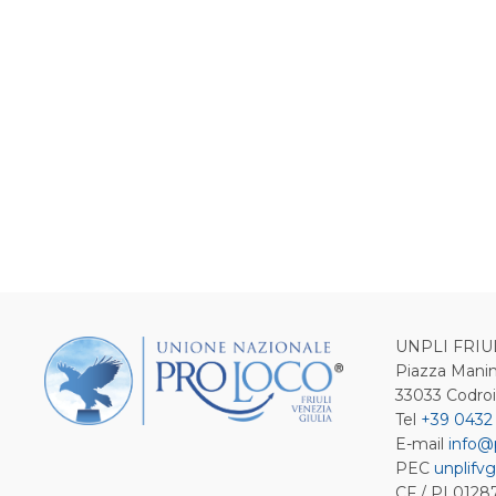
UNPLI FRIU
Piazza Manin
33033 Codro
Tel
+39 0432
E-mail
info@
PEC
unplifvg
CF / PI 012