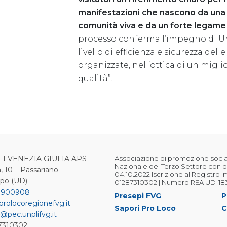
manifestazioni che nascono da una 
comunità viva e da un forte legame c
processo conferma l’impegno di Unp
livello di efficienza e sicurezza del
organizzate, nell’ottica di un migl
qualità”.
LI VENEZIA GIULIA APS
Associazione di promozione sociale
Nazionale del Terzo Settore con d
, 10 – Passariano
04.10.2022 Iscrizione al Registro 
ipo (UD)
01287310302 | Numero REA UD-18
 900908
Presepi FVG
P
prolocoregionefvg.it
Sapori Pro Loco
C
@pec.unplifvg.it
87310302