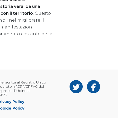
storia vera, da una
on il territorio
. Questo
li nel migliorare il
le manifestazioni
ioramento costante della
 iscritta al Registro Unico
ecreto n. 15514/GRFVG del
Imprese di Udine n.
3623
rivacy Policy
ookie Policy