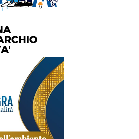
NA
ARCHIO
A'