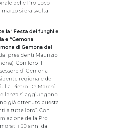
onale delle Pro Loco
 marzo si era svolta
e la “Festa dei funghi e
oia e “Gemona,
Glemona di Gemona del
dai presidenti Maurizio
ona). Con loro il
assessore di Gemona
sidente regionale del
iulia Pietro De Marchi
ccellenza si aggiungono
anno già ottenuto questa
ti a tutte loro”. Con
emiazione della Pro
orati i 50 anni dal