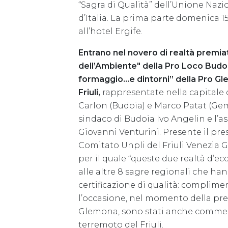
“Sagra di Qualità” dell’Unione Nazi
d’Italia. La prima parte domenica 15
all’hotel Ergife.
Entrano nel novero di realtà premiat
dell’Ambiente" della Pro Loco Bud
formaggio...e dintorni” della Pro 
Friuli,
rappresentate nella capitale 
Carlon (Budoia) e Marco Patat (Gem
sindaco di Budoia Ivo Angelin e l’
Giovanni Venturini. Presente il pre
Comitato Unpli del Friuli Venezia G
per il quale “queste due realtà d’e
alle altre 8 sagre regionali che h
certificazione di qualità: complimen
l’occasione, nel momento della pr
Glemona, sono stati anche commem
terremoto del Friuli.