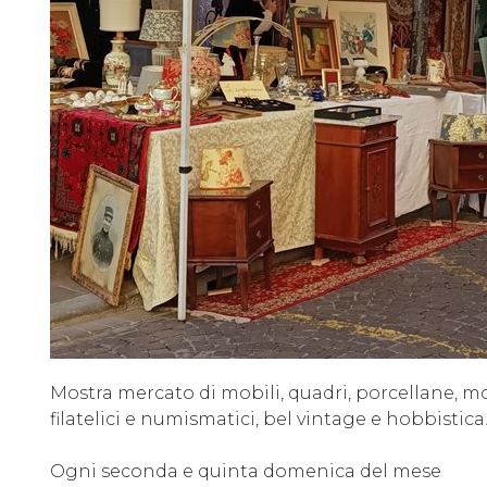
Mostra mercato di mobili, quadri, porcellane, moni
filatelici e numismatici, bel vintage e hobbistica
Ogni seconda e quinta domenica del mese