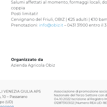
Salumi affettati al momento, formaggi locali, dolc
coppia
Posti limitati!
Cervignano del Friuli, OBIZ | €25 adulti | €10 ba
Prenotazioni:
info@obiz.it
– 0431 31900 entro il 
Organizzato da
Azienda Agricola Obiz
LI VENEZIA GIULIA APS
Associazione di promozione sociale
Nazionale del Terzo Settore con d
, 10 – Passariano
04.10.2022 Iscrizione al Registro 
ipo (UD)
01287310302 | Numero REA UD-18