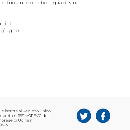
i friulani e una bottiglia di vino a
mbini
3 giugno
 iscritta al Registro Unico
ecreto n. 15514/GRFVG del
Imprese di Udine n.
3623