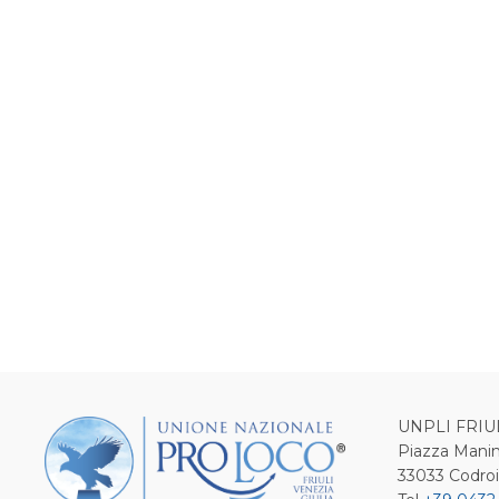
UNPLI FRIU
Piazza Manin
33033 Codro