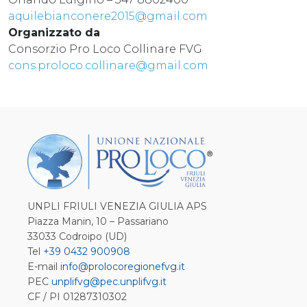
aquilebianconere2015@gmail.com
Organizzato da
Consorzio Pro Loco Collinare FVG
cons.proloco.collinare@gmail.com
UNPLI FRIULI VENEZIA GIULIA APS
Piazza Manin, 10 – Passariano
33033 Codroipo (UD)
Tel
+39 0432 900908
E-mail
info@prolocoregionefvg.it
PEC
unplifvg@pec.unplifvg.it
CF / PI 01287310302