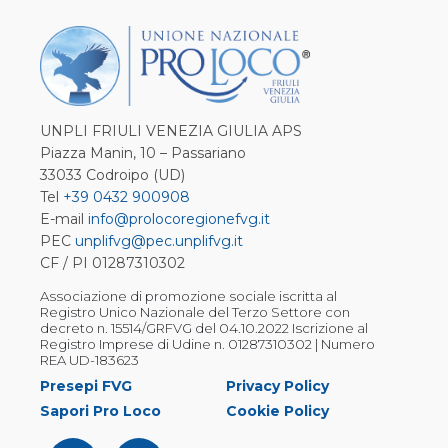
UNPLI FRIULI VENEZIA GIULIA APS
Piazza Manin, 10 – Passariano
33033 Codroipo (UD)
Tel
+39 0432 900908
E-mail
info@prolocoregionefvg.it
PEC
unplifvg@pec.unplifvg.it
CF / PI 01287310302
Associazione di promozione sociale iscritta al
Registro Unico Nazionale del Terzo Settore con
decreto n. 15514/GRFVG del 04.10.2022 Iscrizione al
Registro Imprese di Udine n. 01287310302 | Numero
REA UD-183623
Presepi FVG
Privacy Policy
Sapori Pro Loco
Cookie Policy