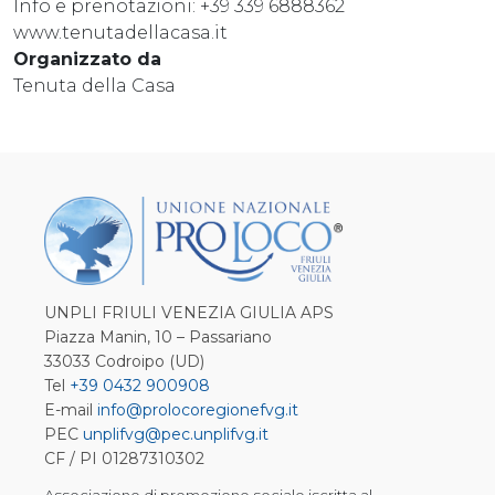
Info e prenotazioni: +39 339 6888362
www.tenutadellacasa.it
Organizzato da
Tenuta della Casa
UNPLI FRIULI VENEZIA GIULIA APS
Piazza Manin, 10 – Passariano
33033 Codroipo (UD)
Tel
+39 0432 900908
E-mail
info@prolocoregionefvg.it
PEC
unplifvg@pec.unplifvg.it
CF / PI 01287310302