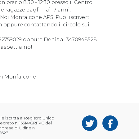
n orario 8:30 - 12:30 presso il Centro
 ragazze dagli 11 ai 17 anni.
o Noi Monfalcone APS. Puoi iscriverti
oppure contattando il circolo sui
3392759029 oppure Denis al 3470948528.
i aspettiamo!
ian Monfalcone
 iscritta al Registro Unico
ecreto n. 15514/GRFVG del
Imprese di Udine n.
3623