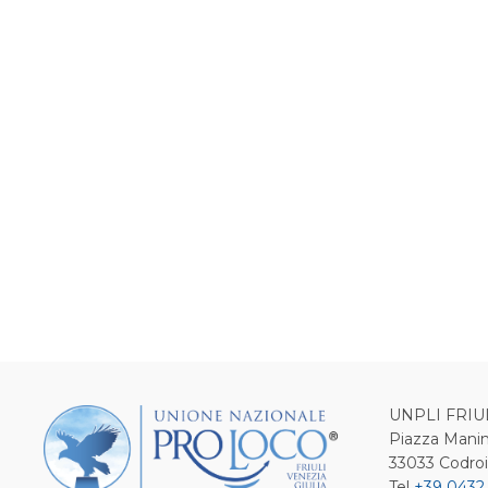
UNPLI FRIU
Piazza Manin
33033 Codro
Tel
+39 0432