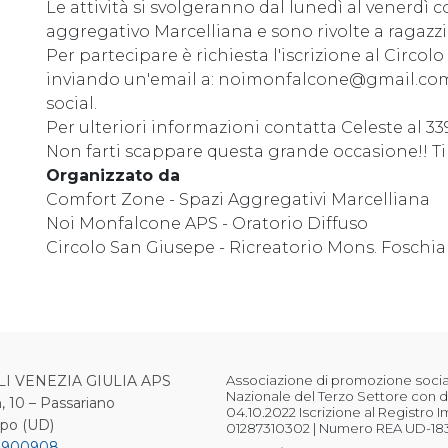
Le attività si svolgeranno dal lunedì al venerdì co
aggregativo Marcelliana e sono rivolte a ragazzi e
Per partecipare è richiesta l'iscrizione al Circol
inviando un'email a: noimonfalcone@gmail.com 
social.
Per ulteriori informazioni contatta Celeste al 
Non farti scappare questa grande occasione!! T
Organizzato da
Comfort Zone - Spazi Aggregativi Marcelliana
Noi Monfalcone APS - Oratorio Diffuso
Circolo San Giusepe - Ricreatorio Mons. Fosch
LI VENEZIA GIULIA APS
Associazione di promozione sociale
Nazionale del Terzo Settore con d
, 10 – Passariano
04.10.2022 Iscrizione al Registro 
ipo (UD)
01287310302 | Numero REA UD-18
 900908