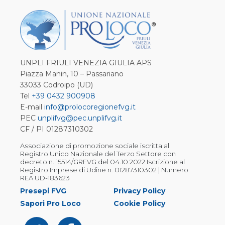
UNPLI FRIULI VENEZIA GIULIA APS
Piazza Manin, 10 – Passariano
33033 Codroipo (UD)
Tel
+39 0432 900908
E-mail
info@prolocoregionefvg.it
PEC
unplifvg@pec.unplifvg.it
CF / PI 01287310302
Associazione di promozione sociale iscritta al
Registro Unico Nazionale del Terzo Settore con
decreto n. 15514/GRFVG del 04.10.2022 Iscrizione al
Registro Imprese di Udine n. 01287310302 | Numero
REA UD-183623
Presepi FVG
Privacy Policy
Sapori Pro Loco
Cookie Policy