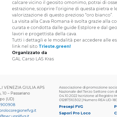
calcare vicino il geosito omonimo, potrai di osser
estrazione, scoprire l’origine di questa pietra e l
valorizzazione di questo prezioso “oro bianco”.
La visita alla Cava Romana è svolta grazie alla 
curata e condotta dalle guide Estplore e dal ge
lavori e progettista della cava.
Tutti i dettagli e le modalità per accedere alle 
link nel sito
Trieste.green!
Organizzato da
GAL Carso LAS Kras
LI VENEZIA GIULIA APS
Associazione di promozione sociale
Nazionale del Terzo Settore con d
, 10 – Passariano
04.10.2022 Iscrizione al Registro 
ipo (UD)
01287310302 | Numero REA UD-18
 900908
Presepi FVG
P
prolocoregionefvg.it
Sapori Pro Loco
C
@pec.unplifvg.it