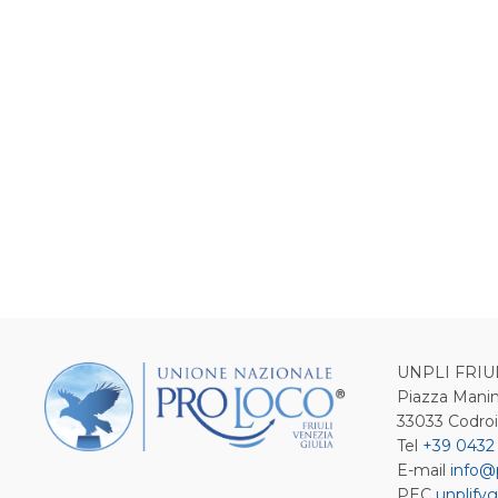
UNPLI FRIU
Piazza Manin
33033 Codro
Tel
+39 0432
E-mail
info@
PEC
unplifvg