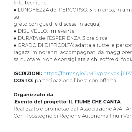
Info tecniche:
● LUNGHEZZA del PERCORSO: 3 km circa, in amb
sul
greto con guadi e discesa in acqua).
● DISLIVELLO: irrilevante.
● DURATA dell’ESPERIENZA: 3 ore circa.
● GRADO DI DIFFICOLTÀ: adatta a tutte le person
ragazzi minorenni accompagnati da maggiorenne
sa nuotare. Non è consigliata a chi soffre di fobi
ISCRIZIONI:
https://forms.gle/kMPVpra4ycKij11P7
COSTO:
partecipazione libera con offerta
Organizzato da
.Evento del progetto: IL FIUME CHE CANTA
Realizzato e promosso dall’Associazione AvA - A
Con il sostegno di Regione Autonoma Friuli Ven