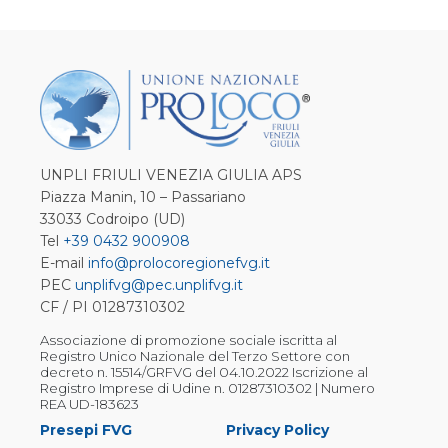
UNPLI FRIULI VENEZIA GIULIA APS
Piazza Manin, 10 – Passariano
33033 Codroipo (UD)
Tel
+39 0432 900908
E-mail
info@prolocoregionefvg.it
PEC
unplifvg@pec.unplifvg.it
CF / PI 01287310302
Associazione di promozione sociale iscritta al
Registro Unico Nazionale del Terzo Settore con
decreto n. 15514/GRFVG del 04.10.2022 Iscrizione al
Registro Imprese di Udine n. 01287310302 | Numero
REA UD-183623
Presepi FVG
Privacy Policy