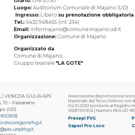
Orario:
Ore 20:30
Luogo:
Auditorium Comunale di Majano (UD)
️ Ingresso:
Libero
su prenotazione obbligatoria
Tel.:
0432 948455 (int. 234)
Email:
informajano@comune.majano.ud.it
Organizzazione:
Comune di Majano
Organizzato da
Comune di Majano,
Gruppo teatrale
"LA GOTE"
LI VENEZIA GIULIA APS
Associazione di promozione sociale
Nazionale del Terzo Settore con d
, 10 – Passariano
04.10.2022 Iscrizione al Registro 
ipo (UD)
01287310302 | Numero REA UD-18
 900908
Presepi FVG
P
prolocoregionefvg.it
Sapori Pro Loco
C
@pec.unplifvg.it