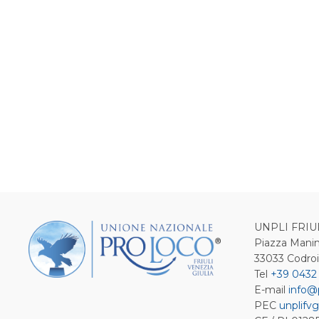
UNPLI FRIU
Piazza Manin
33033 Codro
Tel
+39 0432
E-mail
info@
PEC
unplifvg