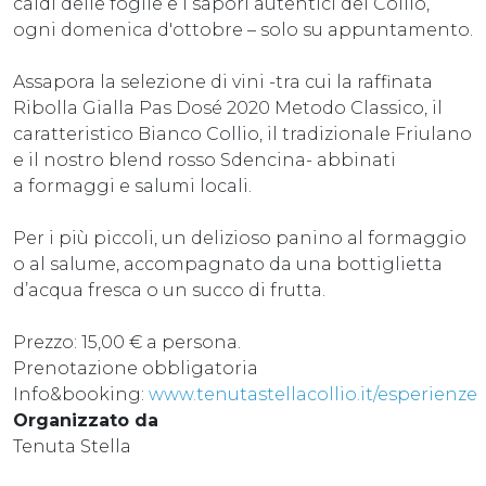
caldi delle foglie e i sapori autentici del Collio,
ogni domenica d'ottobre – solo su appuntamento.
Assapora la selezione di vini -tra cui la raffinata
Ribolla Gialla Pas Dosé 2020 Metodo Classico, il
caratteristico Bianco Collio, il tradizionale Friulano
e il nostro blend rosso Sdencina- abbinati
a formaggi e salumi locali.
Per i più piccoli, un delizioso panino al formaggio
o al salume, accompagnato da una bottiglietta
d’acqua fresca o un succo di frutta.
Prezzo: 15,00 € a persona.
Prenotazione obbligatoria
Info&booking:
www.tenutastellacollio.it/esperienze
Organizzato da
Tenuta Stella