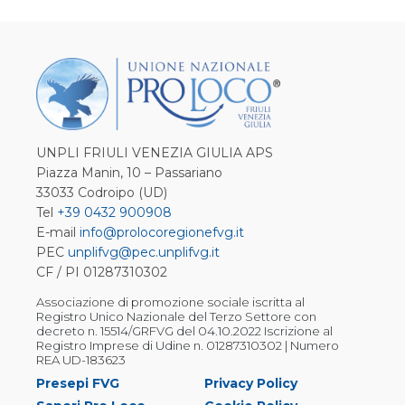
UNPLI FRIULI VENEZIA GIULIA APS
Piazza Manin, 10 – Passariano
33033 Codroipo (UD)
Tel
+39 0432 900908
E-mail
info@prolocoregionefvg.it
PEC
unplifvg@pec.unplifvg.it
CF / PI 01287310302
Associazione di promozione sociale iscritta al
Registro Unico Nazionale del Terzo Settore con
decreto n. 15514/GRFVG del 04.10.2022 Iscrizione al
Registro Imprese di Udine n. 01287310302 | Numero
REA UD-183623
Presepi FVG
Privacy Policy