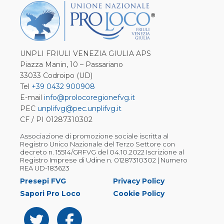
UNPLI FRIULI VENEZIA GIULIA APS
Piazza Manin, 10 – Passariano
33033 Codroipo (UD)
Tel
+39 0432 900908
E-mail
info@prolocoregionefvg.it
PEC
unplifvg@pec.unplifvg.it
CF / PI 01287310302
Associazione di promozione sociale iscritta al
Registro Unico Nazionale del Terzo Settore con
decreto n. 15514/GRFVG del 04.10.2022 Iscrizione al
Registro Imprese di Udine n. 01287310302 | Numero
REA UD-183623
Presepi FVG
Privacy Policy
Sapori Pro Loco
Cookie Policy