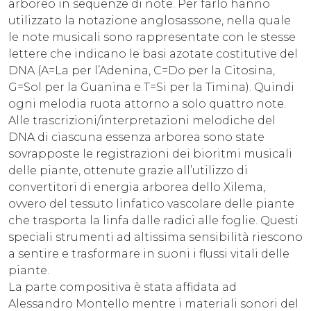
arboreo in sequenze di note. Per farlo hanno
utilizzato la notazione anglosassone, nella quale
le note musicali sono rappresentate con le stesse
lettere che indicano le basi azotate costitutive del
DNA (A=La per l’Adenina, C=Do per la Citosina,
G=Sol per la Guanina e T=Si per la Timina). Quindi
ogni melodia ruota attorno a solo quattro note.
Alle trascrizioni/interpretazioni melodiche del
DNA di ciascuna essenza arborea sono state
sovrapposte le registrazioni dei bioritmi musicali
delle piante, ottenute grazie all’utilizzo di
convertitori di energia arborea dello Xilema,
ovvero del tessuto linfatico vascolare delle piante
che trasporta la linfa dalle radici alle foglie. Questi
speciali strumenti ad altissima sensibilità riescono
a sentire e trasformare in suoni i flussi vitali delle
piante.
La parte compositiva è stata affidata ad
Alessandro Montello mentre i materiali sonori del