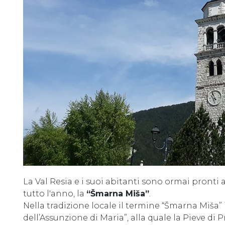
La Val Resia e i suoi abitanti sono ormai pronti 
tutto l'anno, la
“Šmarna Miša”
.
Nella tradizione locale il termine “Šmarna Miša”
dell’Assunzione di Maria”, alla quale la Pieve di P