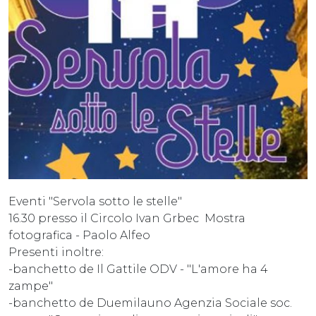
Eventi "Servola sotto le stelle"
16.30 presso il Circolo Ivan Grbec Mostra
fotografica - Paolo Alfeo
Presenti inoltre:
-banchetto de Il Gattile ODV - "L'amore ha 4
zampe"
-banchetto de Duemilauno Agenzia Sociale soc.