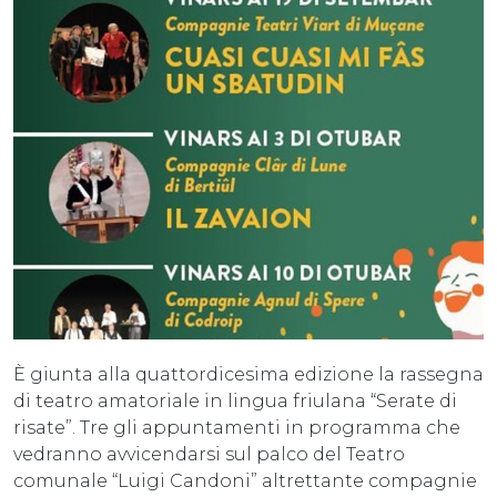
È giunta alla quattordicesima edizione la rassegna
di teatro amatoriale in lingua friulana “Serate di
risate”. Tre gli appuntamenti in programma che
vedranno avvicendarsi sul palco del Teatro
comunale “Luigi Candoni” altrettante compagnie