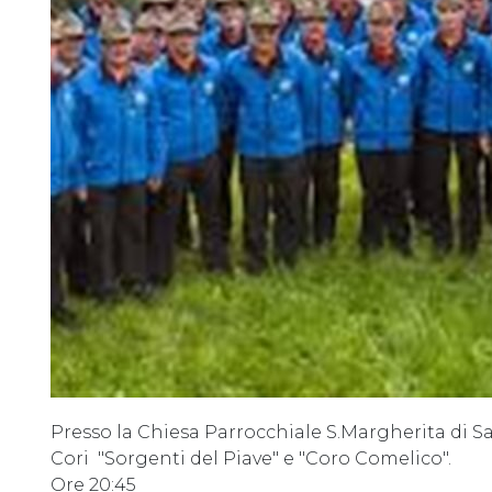
Presso la Chiesa Parrocchiale S.Margherita di Sa
Cori "Sorgenti del Piave" e "Coro Comelico".
Ore 20:45