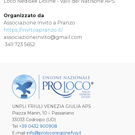
Loco Nediške Doline - Valli del Natisone APS.
Organizzato da
Associazione Invito a Pranzo
https://invitoapranzo.it/
associazioneinvito@gmail.com
349 723 5652
UNPLI FRIULI VENEZIA GIULIA APS
Piazza Manin, 10 – Passariano
33033 Codroipo (UD)
Tel
+39 0432 900908
E-mail
info@prolocoregionefvg.it