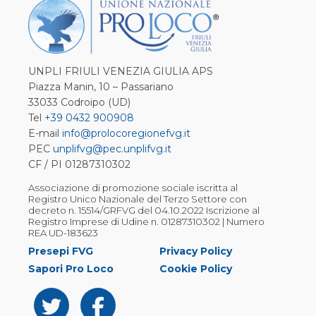
UNPLI FRIULI VENEZIA GIULIA APS
Piazza Manin, 10 – Passariano
33033 Codroipo (UD)
Tel
+39 0432 900908
E-mail
info@prolocoregionefvg.it
PEC
unplifvg@pec.unplifvg.it
CF / PI 01287310302
Associazione di promozione sociale iscritta al
Registro Unico Nazionale del Terzo Settore con
decreto n. 15514/GRFVG del 04.10.2022 Iscrizione al
Registro Imprese di Udine n. 01287310302 | Numero
REA UD-183623
Presepi FVG
Privacy Policy
Sapori Pro Loco
Cookie Policy