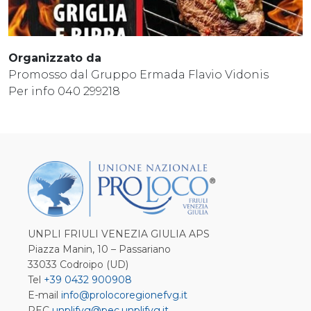
Organizzato da
Promosso dal Gruppo Ermada Flavio Vidonis
Per info 040 299218
UNPLI FRIULI VENEZIA GIULIA APS
Piazza Manin, 10 – Passariano
33033 Codroipo (UD)
Tel
+39 0432 900908
E-mail
info@prolocoregionefvg.it
PEC
unplifvg@pec.unplifvg.it