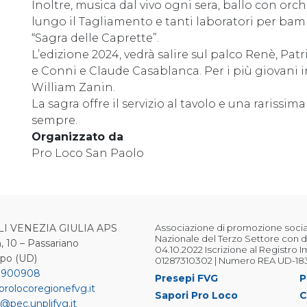
Inoltre, musica dal vivo ogni sera, ballo con or
lungo il Tagliamento e tanti laboratori per bam
“Sagra delle Caprette”.
L’edizione 2024, vedrà salire sul palco Renè, Pat
e Conni e Claude Casablanca. Per i più giovani i
William Zanin.
La sagra offre il servizio al tavolo e una rarissim
sempre.
Organizzato da
Pro Loco San Paolo
LI VENEZIA GIULIA APS
Associazione di promozione sociale
Nazionale del Terzo Settore con d
, 10 – Passariano
04.10.2022 Iscrizione al Registro 
ipo (UD)
01287310302 | Numero REA UD-18
 900908
Presepi FVG
P
prolocoregionefvg.it
Sapori Pro Loco
C
@pec.unplifvg.it