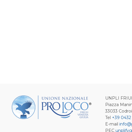
UNPLI FRIU
Piazza Manin
33033 Codro
Tel
+39 0432
E-mail
info@
PEC
unplifvg