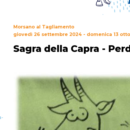
Morsano al Tagliamento
giovedì 26 settembre 2024 - domenica 13 ott
Sagra della Capra - Per
a-