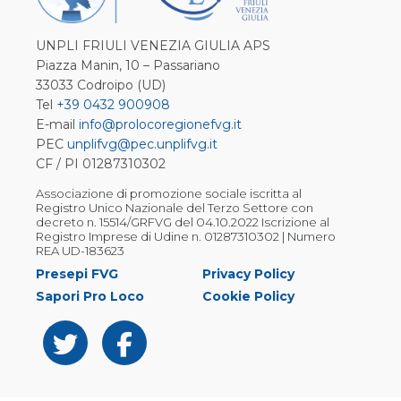
UNPLI FRIULI VENEZIA GIULIA APS
Piazza Manin, 10 – Passariano
33033 Codroipo (UD)
Tel
+39 0432 900908
E-mail
info@prolocoregionefvg.it
PEC
unplifvg@pec.unplifvg.it
CF / PI 01287310302
Associazione di promozione sociale iscritta al
Registro Unico Nazionale del Terzo Settore con
decreto n. 15514/GRFVG del 04.10.2022 Iscrizione al
Registro Imprese di Udine n. 01287310302 | Numero
REA UD-183623
Presepi FVG
Privacy Policy
Sapori Pro Loco
Cookie Policy