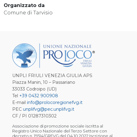
Organizzato da
Comune di Tarvisio
UNPLI FRIULI VENEZIA GIULIA APS
Piazza Manin, 10 – Passariano
33033 Codroipo (UD)
Tel
+39 0432 900908
E-mail
info@prolocoregionefvg.it
PEC
unplifvg@pec.unplifvg.it
CF / PI 01287310302
Associazione di promozione sociale iscritta al
Registro Unico Nazionale del Terzo Settore con
decreto n. 15514/GRFVG del 04.10.2022 Iscrizione al