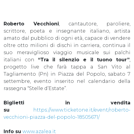
Roberto Vecchioni
, cantautore, paroliere,
scrittore, poeta e insegnante italiano, artista
amato dal pubblico di ogni età, capace di vendere
oltre otto milioni di dischi in carriera, continua il
suo meraviglioso viaggio musicale sui palchi
italiani con
“Tra il silenzio e il tuono tour”
,
progetto live che farà tappa a San Vito al
Tagliamento (Pn) in Piazza del Popolo, sabato 7
settembre, evento inserito nel calendario della
rassegna “Stelle d’Estate”.
Biglietti in vendita
su
https://www.ticketone.it/event/roberto-
vecchioni-piazza-del-popolo-18505671/
Info su
www.azalea.it