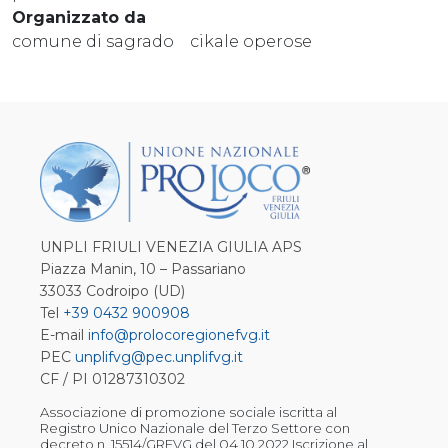
Organizzato da
comune di sagrado cikale operose
UNPLI FRIULI VENEZIA GIULIA APS
Piazza Manin, 10 – Passariano
33033 Codroipo (UD)
Tel
+39 0432 900908
E-mail
info@prolocoregionefvg.it
PEC
unplifvg@pec.unplifvg.it
CF / PI 01287310302
Associazione di promozione sociale iscritta al
Registro Unico Nazionale del Terzo Settore con
decreto n. 15514/GRFVG del 04.10.2022 Iscrizione al