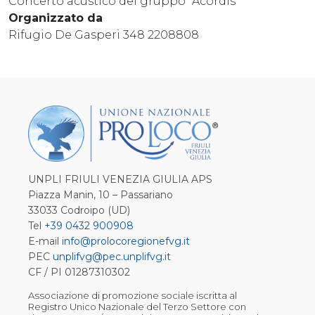
Concerto acustico del gruppo "Acordis"
Organizzato da
Rifugio De Gasperi 348 2208808
UNPLI FRIULI VENEZIA GIULIA APS
Piazza Manin, 10 – Passariano
33033 Codroipo (UD)
Tel
+39 0432 900908
E-mail
info@prolocoregionefvg.it
PEC
unplifvg@pec.unplifvg.it
CF / PI 01287310302
Associazione di promozione sociale iscritta al
Registro Unico Nazionale del Terzo Settore con