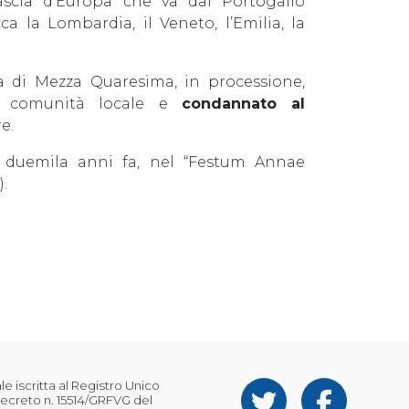
ascia d’Europa che va dal Portogallo
ca la Lombardia, il Veneto, l’Emilia, la
ra di Mezza Quaresima, in processione,
la comunità locale e
condannato al
e.
duemila anni fa, nel “Festum Annae
.
 iscritta al Registro Unico
ecreto n. 15514/GRFVG del