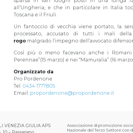
sparsa in vari luoghi posti in una lunga f
all’Ungheria, e che in particolare in Italia toc
Toscana e il Friuli.
Un fantoccio di vecchia viene portato, la se
processato, accusato di tutti i mali del
rogo
malgrado l’impegno dell’avvocato difensor
Così più o meno facevano anche i Romani 
Perennae”(15 marzo) e nei “Mamuralia” (16 marzo)
Organizzato da
Pro Pordenone
Tel:
0434 1777805
Email:
propordenone@propordenone.it
LI VENEZIA GIULIA APS
Associazione di promozione sociale
Nazionale del Terzo Settore con d
, 10 – Passariano