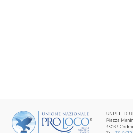
UNPLI FRIU
Piazza Manin
33033 Codro