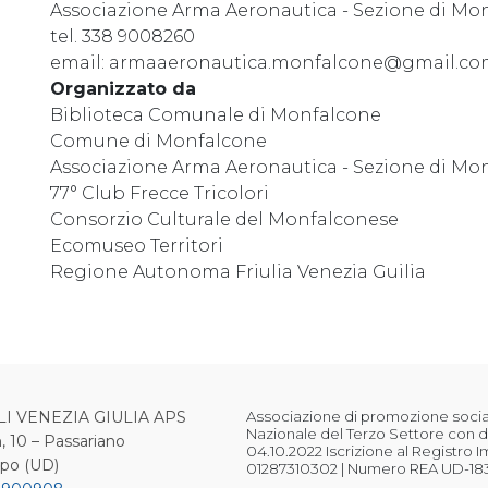
Associazione Arma Aeronautica - Sezione di Mo
tel. 338 9008260
email: armaaeronautica.monfalcone@gmail.c
Organizzato da
Biblioteca Comunale di Monfalcone
Comune di Monfalcone
Associazione Arma Aeronautica - Sezione di Mo
77° Club Frecce Tricolori
Consorzio Culturale del Monfalconese
Ecomuseo Territori
Regione Autonoma Friulia Venezia Guilia
LI VENEZIA GIULIA APS
Associazione di promozione sociale
Nazionale del Terzo Settore con d
, 10 – Passariano
04.10.2022 Iscrizione al Registro 
ipo (UD)
01287310302 | Numero REA UD-18