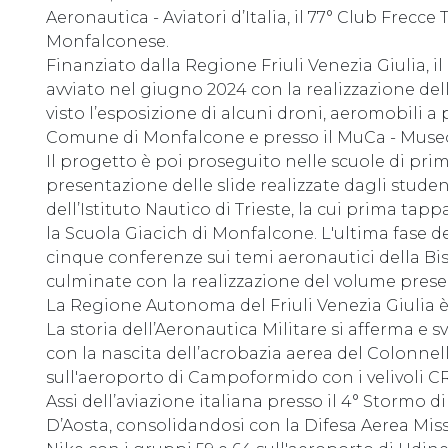
Aeronautica - Aviatori d’Italia, il 77° Club Frecce 
Monfalconese.
Finanziato dalla Regione Friuli Venezia Giulia, i
avviato nel giugno 2024 con la realizzazione del
visto l’esposizione di alcuni droni, aeromobili a
Comune di Monfalcone e presso il MuCa - Museo 
Il progetto è poi proseguito nelle scuole di prim
presentazione delle slide realizzate dagli stude
dell’Istituto Nautico di Trieste, la cui prima ta
la Scuola Giacich di Monfalcone. L'ultima fase de
cinque conferenze sui temi aeronautici della Bisi
culminate con la realizzazione del volume prese
La Regione Autonoma del Friuli Venezia Giulia è c
La storia dell’Aeronautica Militare si afferma e 
con la nascita dell’acrobazia aerea del Colonnel
sull'aeroporto di Campoformido con i velivoli C
Assi dell’aviazione italiana presso il 4° Stormo 
D’Aosta, consolidandosi con la Difesa Aerea Missil