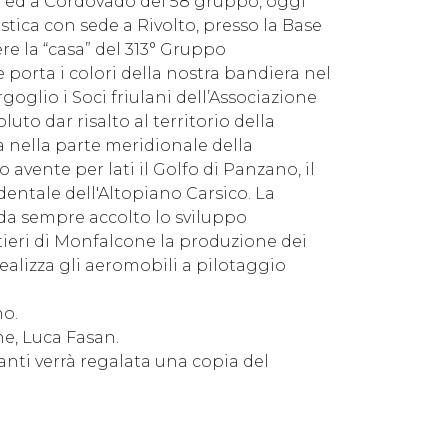
ne ed a Cordovado del 58 gruppo, oggi
istica con sede a Rivolto, presso la Base
e la “casa” del 313° Gruppo
 porta i colori della nostra bandiera nel
goglio i Soci friulani dell’Associazione
uto dar risalto al territorio della
a nella parte meridionale della
 avente per lati il Golfo di Panzano, il
identale dell'Altopiano Carsico. La
da sempre accolto lo sviluppo
ntieri di Monfalcone la produzione dei
alizza gli aeromobili a pilotaggio
no.
e, Luca Fasan.
anti verrà regalata una copia del