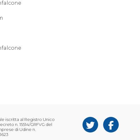
nfalcone
om
nfalcone
 iscritta al Registro Unico
ecreto n. 15514/GRFVG del
Imprese di Udine n.
3623