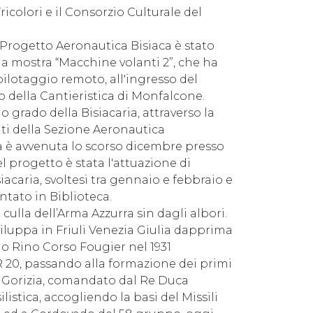
Tricolori e il Consorzio Culturale del
l Progetto Aeronautica Bisiaca è stato
la mostra “Macchine volanti 2”, che ha
 pilotaggio remoto, all'ingresso del
della Cantieristica di Monfalcone.
o grado della Bisiacaria, attraverso la
nti della Sezione Aeronautica
ppa è avvenuta lo scorso dicembre presso
l progetto è stata l'attuazione di
acaria, svoltesi tra gennaio e febbraio e
ntato in Biblioteca.
ulla dell’Arma Azzurra sin dagli albori.
sviluppa in Friuli Venezia Giulia dapprima
lo Rino Corso Fougier nel 1931
R 20, passando alla formazione dei primi
di Gorizia, comandato dal Re Duca
istica, accogliendo la basi del Missili