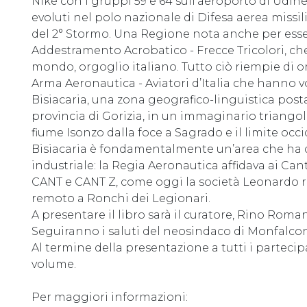
Nike con i gruppi 59 e 64 sull'aeroporto di Udi
evoluti nel polo nazionale di Difesa aerea missil
del 2° Stormo. Una Regione nota anche per esser
Addestramento Acrobatico - Frecce Tricolori, che
mondo, orgoglio italiano. Tutto ciò riempie di or
Arma Aeronautica - Aviatori d’Italia che hanno vol
Bisiacaria, una zona geografico-linguistica post
provincia di Gorizia, in un immaginario triangolo
fiume Isonzo dalla foce a Sagrado e il limite occ
Bisiacaria è fondamentalmente un’area che ha 
industriale: la Regia Aeronautica affidava ai Ca
CANT e CANT Z, come oggi la società Leonardo re
remoto a Ronchi dei Legionari.
A presentare il libro sarà il curatore, Rino Roma
Seguiranno i saluti del neosindaco di Monfalcon
Al termine della presentazione a tutti i partecip
volume.
Per maggiori informazioni: