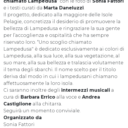
chiamato Lampedusa
" con le foto di
Sonia Fattori
e i testi curati da
Marta Daneluzzi
.
Il progetto, dedicato alla maggiore delle Isole
Pelagie, concretizza il desiderio di promuovere la
bellezza di Lampedusa e ringraziare la sua gente
per l’accoglienza e ospitalità che ha sempre
riservato loro. “Uno scoglio chiamato
Lampedusa"
è dedicato esclusivamente ai colori di
Lampedusa, alla sua luce, alla sua vegetazione, al
suo mare, alla sua bellezza e tralascia volutamente
il tema degli sbarchi. Il nome scelto per il titolo
deriva dal modo in cui i lampedusani chiamano
affettuosamente la loro isola.
Ci saranno inoltre degli
intermezzi musicali
a
cura di
Barbara Errico
alla voce e
Andrea
Castiglione
alla chitarra.
Seguirà un momento conviviale.
Organizzato da
Sonia Fattori