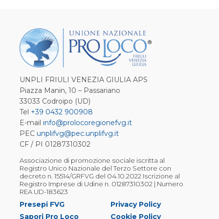
UNPLI FRIULI VENEZIA GIULIA APS
Piazza Manin, 10 – Passariano
33033 Codroipo (UD)
Tel
+39 0432 900908
E-mail
info@prolocoregionefvg.it
PEC
unplifvg@pec.unplifvg.it
CF / PI 01287310302
Associazione di promozione sociale iscritta al
Registro Unico Nazionale del Terzo Settore con
decreto n. 15514/GRFVG del 04.10.2022 Iscrizione al
Registro Imprese di Udine n. 01287310302 | Numero
REA UD-183623
Presepi FVG
Privacy Policy
Sapori Pro Loco
Cookie Policy