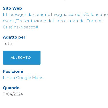
Sito Web
https://agenda.comune.tavagnacco.ud.it/Calendario
eventi/Presentazione-del-libro-La-via-del-Torre-di-
Cristina-Noacco#
Adatto per
Tutti
ALLEGATO
Posizione
Link a Google Maps
Quando
11/04/2024