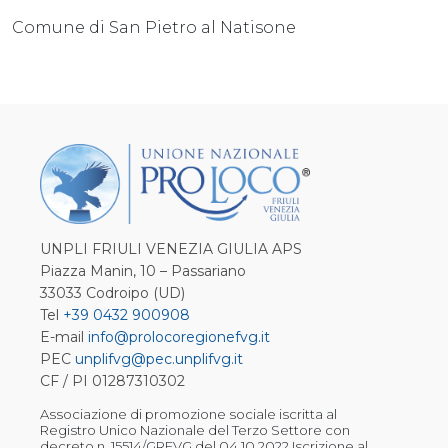
Comune di San Pietro al Natisone
UNPLI FRIULI VENEZIA GIULIA APS
Piazza Manin, 10 – Passariano
33033 Codroipo (UD)
Tel
+39 0432 900908
E-mail
info@prolocoregionefvg.it
PEC
unplifvg@pec.unplifvg.it
CF / PI 01287310302
Associazione di promozione sociale iscritta al
Registro Unico Nazionale del Terzo Settore con
decreto n. 15514/GRFVG del 04.10.2022 Iscrizione al