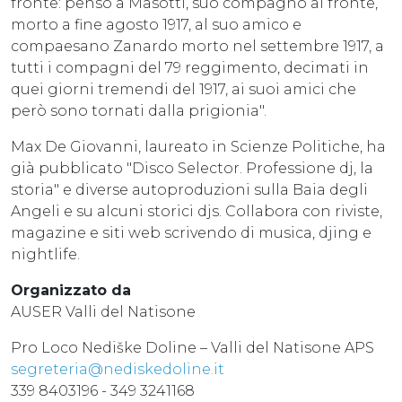
fronte: penso a Masotti, suo compagno al fronte,
morto a fine agosto 1917, al suo amico e
compaesano Zanardo morto nel settembre 1917, a
tutti i compagni del 79 reggimento, decimati in
quei giorni tremendi del 1917, ai suoi amici che
però sono tornati dalla prigionia".
Max De Giovanni, laureato in Scienze Politiche, ha
già pubblicato "Disco Selector. Professione dj, la
storia" e diverse autoproduzioni sulla Baia degli
Angeli e su alcuni storici djs. Collabora con riviste,
magazine e siti web scrivendo di musica, djing e
nightlife.
Organizzato da
AUSER Valli del Natisone
Pro Loco Nediške Doline – Valli del Natisone APS
segreteria@nediskedoline.it
339 8403196 - 349 3241168