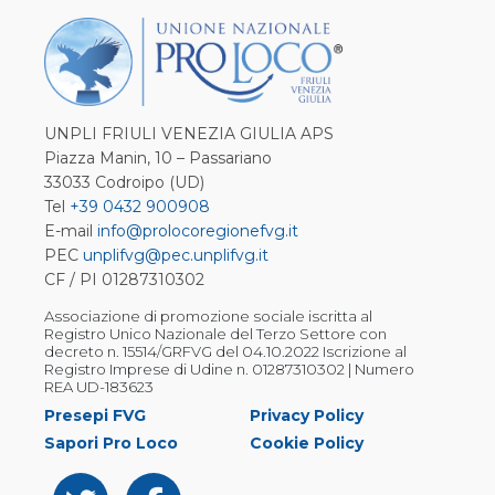
UNPLI FRIULI VENEZIA GIULIA APS
Piazza Manin, 10 – Passariano
33033 Codroipo (UD)
Tel
+39 0432 900908
E-mail
info@prolocoregionefvg.it
PEC
unplifvg@pec.unplifvg.it
CF / PI 01287310302
Associazione di promozione sociale iscritta al
Registro Unico Nazionale del Terzo Settore con
decreto n. 15514/GRFVG del 04.10.2022 Iscrizione al
Registro Imprese di Udine n. 01287310302 | Numero
REA UD-183623
Presepi FVG
Privacy Policy
Sapori Pro Loco
Cookie Policy