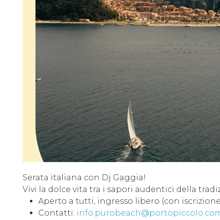
Serata italiana con Dj Gaggia!
Vivi la dolce vita tra i sapori audentici della tra
Aperto a tutti, ingresso libero (con iscrizione 
Contatti:
info.purobeach@portopiccolo.co