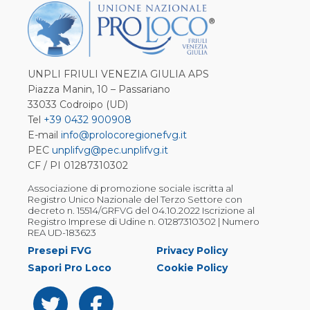
UNPLI FRIULI VENEZIA GIULIA APS
Piazza Manin, 10 – Passariano
33033 Codroipo (UD)
Tel
+39 0432 900908
E-mail
info@prolocoregionefvg.it
PEC
unplifvg@pec.unplifvg.it
CF / PI 01287310302
Associazione di promozione sociale iscritta al
Registro Unico Nazionale del Terzo Settore con
decreto n. 15514/GRFVG del 04.10.2022 Iscrizione al
Registro Imprese di Udine n. 01287310302 | Numero
REA UD-183623
Presepi FVG
Privacy Policy
Sapori Pro Loco
Cookie Policy