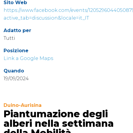
Sito Web
https://www.facebook.com/events/120529604405087
active_tab=discussion&locale=it_IT
Adatto per
Tutti
Posizione
Link a Google Maps
Quando
19/09/2024
Duino-Aurisina
Piantumazione degli
alberi nella settimana
della Mobilità