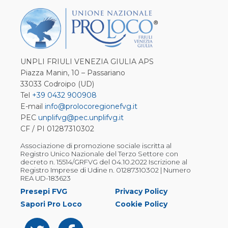
UNPLI FRIULI VENEZIA GIULIA APS
Piazza Manin, 10 – Passariano
33033 Codroipo (UD)
Tel
+39 0432 900908
E-mail
info@prolocoregionefvg.it
PEC
unplifvg@pec.unplifvg.it
CF / PI 01287310302
Associazione di promozione sociale iscritta al
Registro Unico Nazionale del Terzo Settore con
decreto n. 15514/GRFVG del 04.10.2022 Iscrizione al
Registro Imprese di Udine n. 01287310302 | Numero
REA UD-183623
Presepi FVG
Privacy Policy
Sapori Pro Loco
Cookie Policy