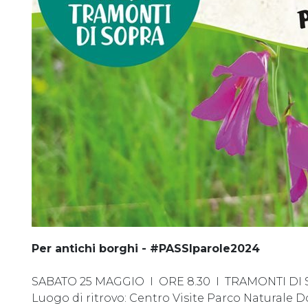
Per antichi borghi - #PASSIparole2024
SABATO 25 MAGGIO I ORE 8.30 I TRAMONTI DI
Luogo di ritrovo: Centro Visite Parco Naturale D