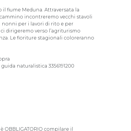
o il fiume Meduna. Attraversata la
l cammino incontreremo vecchi stavoli
onni per i lavori di rito e per
 ci dirigeremo verso l’agriturismo
nza. Le fioriture stagionali coloreranno
opra
guida naturalistica 3356191200
e è OBBLIGATORIO compilare il