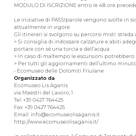
MODULO DI ISCRIZIONE entro le 48 ore preceden
Le iniziative di PASSIparole vengono svolte in s
attualmente in vigore.
Gli itinerari si svolgono su percorsi misti: strada 
> Si consiglia di indossare calzature e abiti adeg
portare con sé una torcia e dell’acqua.
> In caso di maltempo le escursioni potrebbero e
> Per tutti gli aggiornamenti dell’ultimo minut
- Ecomuseo delle Dolomiti Friulane
Organizzato da
Ecomuseo Lis Aganis
via Maestri del Lavoro, 1
Tel: +39 0427 764425
Fax: +39 0427 764425
Email: info@ecomuseolisaganis.it
http://www.ecomuseolisaganis.it/