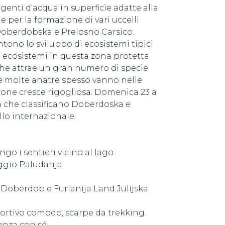
enti d'acqua in superficie adatte alla
he per la formazione di vari uccelli
 Doberdobska e Prelosno Carsico.
ntono lo sviluppo di ecosistemi tipici
i ecosistemi in questa zona protetta
 che attrae un gran numero di specie
ce e molte anatre spesso vanno nelle
zione cresce rigogliosa. Domenica 23 a
tà che classificano Doberdoska e
ello internazionale.
ngo i sentieri vicino al lago
gio Paludarija
Doberdob e Furlanija Land Julijska
tivo comodo, scarpe da trekking.
nza con sé.