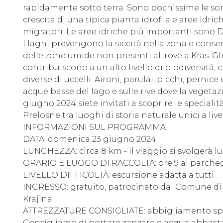
rapidamente sotto terra. Sono pochissime le sorg
crescita di una tipica pianta idrofila e aree idric
migratori. Le aree idriche più importanti sono
I laghi prevengono la siccità nella zona e conse
delle zone umide non presenti altrove a Kras. Gl
contribuiscono a un alto livello di biodiversità,
diverse di uccelli. Aironi, parulai, picchi, perni
acque basse del lago e sulle rive dove la vegeta
giugno 2024 siete invitati a scoprire le speciali
Prelosne tra luoghi di storia naturale unici a liv
INFORMAZIONI SUL PROGRAMMA
DATA: domenica 23 giugno 2024
LUNGHEZZA: circa 8 km - il viaggio si svolgerà lu
ORARIO E LUOGO DI RACCOLTA: ore 9 al parcheg
LIVELLO DIFFICOLTÀ: escursione adatta a tutti
INGRESSO: gratuito, patrocinato dal Comune di 
Krajina
ATTREZZATURE CONSIGLIATE: abbigliamento spor
Consigliamo di portare zanzare e acqua abbasta