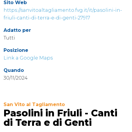
Sito Web
https://sanvitoaltagliamento.fvg.it/it/pasolini-in-
friuli-canti-di-terra-e-di-genti-27917
Adatto per
Tutti
Posizione
Link a Google Maps
Quando
30/11/2024
San Vito al Tagliamento
Pasolini in Friuli - Canti
di Terra e di Genti