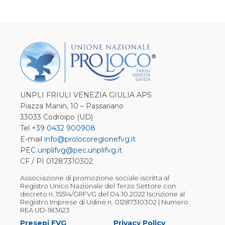
UNPLI FRIULI VENEZIA GIULIA APS
Piazza Manin, 10 – Passariano
33033 Codroipo (UD)
Tel
+39 0432 900908
E-mail
info@prolocoregionefvg.it
PEC
unplifvg@pec.unplifvg.it
CF / PI 01287310302
Associazione di promozione sociale iscritta al
Registro Unico Nazionale del Terzo Settore con
decreto n. 15514/GRFVG del 04.10.2022 Iscrizione al
Registro Imprese di Udine n. 01287310302 | Numero
REA UD-183623
Presepi FVG
Privacy Policy