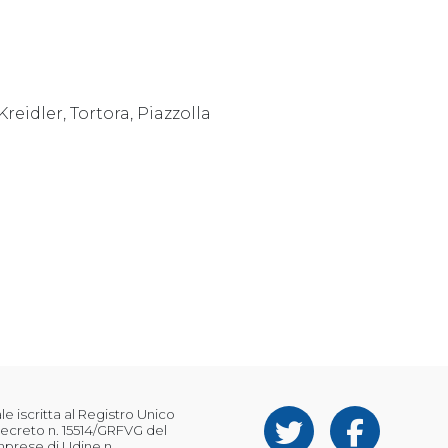
Kreidler, Tortora, Piazzolla
 iscritta al Registro Unico
ecreto n. 15514/GRFVG del
Imprese di Udine n.