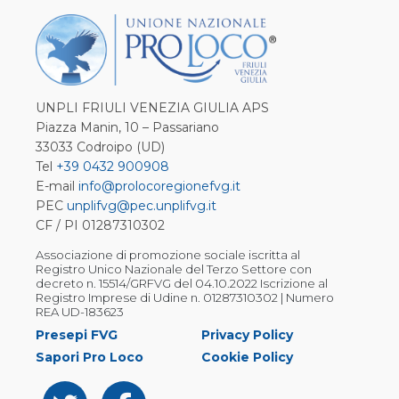
UNPLI FRIULI VENEZIA GIULIA APS
Piazza Manin, 10 – Passariano
33033 Codroipo (UD)
Tel
+39 0432 900908
E-mail
info@prolocoregionefvg.it
PEC
unplifvg@pec.unplifvg.it
CF / PI 01287310302
Associazione di promozione sociale iscritta al
Registro Unico Nazionale del Terzo Settore con
decreto n. 15514/GRFVG del 04.10.2022 Iscrizione al
Registro Imprese di Udine n. 01287310302 | Numero
REA UD-183623
Presepi FVG
Privacy Policy
Sapori Pro Loco
Cookie Policy