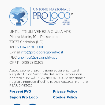
UNPLI FRIULI VENEZIA GIULIA APS
Piazza Manin, 10 – Passariano
33033 Codroipo (UD)
Tel
+39 0432 900908
E-mail
info@prolocoregionefvg.it
PEC
unplifvg@pec.unplifvg.it
CF / PI 01287310302
Associazione di promozione sociale iscritta al
Registro Unico Nazionale del Terzo Settore con
decreto n. 15514/GRFVG del 04.10.2022 Iscrizione al
Registro Imprese di Udine n. 01287310302 | Numero
REA UD-183623
Presepi FVG
Privacy Policy
Sapori Pro Loco
Cookie Policy