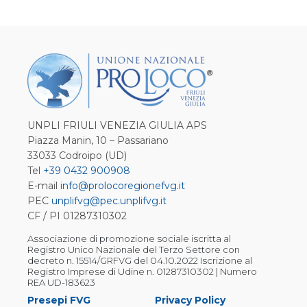
UNPLI FRIULI VENEZIA GIULIA APS
Piazza Manin, 10 – Passariano
33033 Codroipo (UD)
Tel
+39 0432 900908
E-mail
info@prolocoregionefvg.it
PEC
unplifvg@pec.unplifvg.it
CF / PI 01287310302
Associazione di promozione sociale iscritta al
Registro Unico Nazionale del Terzo Settore con
decreto n. 15514/GRFVG del 04.10.2022 Iscrizione al
Registro Imprese di Udine n. 01287310302 | Numero
REA UD-183623
Presepi FVG
Privacy Policy