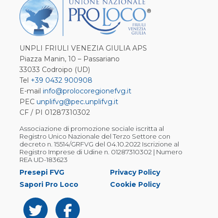
UNPLI FRIULI VENEZIA GIULIA APS
Piazza Manin, 10 – Passariano
33033 Codroipo (UD)
Tel
+39 0432 900908
E-mail
info@prolocoregionefvg.it
PEC
unplifvg@pec.unplifvg.it
CF / PI 01287310302
Associazione di promozione sociale iscritta al
Registro Unico Nazionale del Terzo Settore con
decreto n. 15514/GRFVG del 04.10.2022 Iscrizione al
Registro Imprese di Udine n. 01287310302 | Numero
REA UD-183623
Presepi FVG
Privacy Policy
Sapori Pro Loco
Cookie Policy