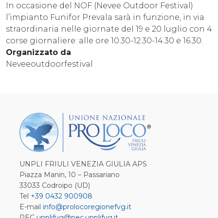
In occasione del NOF (Nevee Outdoor Festival)
l’impianto Funifor Prevala sarà in funzione, in via
straordinaria nelle giornate del 19 e 20 luglio con 4
corse giornaliere: alle ore 10.30-12.30-14.30 e 16.30.
Organizzato da
Neveeoutdoorfestival
UNPLI FRIULI VENEZIA GIULIA APS
Piazza Manin, 10 – Passariano
33033 Codroipo (UD)
Tel
+39 0432 900908
E-mail
info@prolocoregionefvg.it
PEC
unplifvg@pec.unplifvg.it